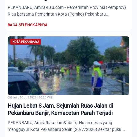
PEKANBARU, AmiraRiau.com - Pemerintah Provinsi (Pemprov)
Riau bersama Pemerintah Kota (Pemko) Pekanbaru
memperkuat koord...
BACA SELENGKAPNYA
KOTA PEKANBARU
Senin, 20 Juli 2026 | 20:20 WIB
Hujan Lebat 3 Jam, Sejumlah Ruas Jalan di
Pekanbaru Banjir, Kemacetan Parah Terjadi
PEKANBARU, AmiraRiau.com&nbsp;- Hujan deras yang
mengguyur Kota Pekanbaru Senin (20/7/2026) sekitar pukul
17.00 WIB meng...