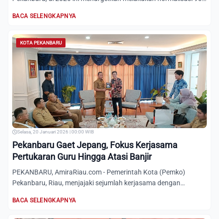
kilomete...
BACA SELENGKAPNYA
KOTA PEKANBARU
Selasa, 20 Januari 2026 | 00:00 WIB
Pekanbaru Gaet Jepang, Fokus Kerjasama
Pertukaran Guru Hingga Atasi Banjir
PEKANBARU, AmiraRiau.com - Pemerintah Kota (Pemko)
Pekanbaru, Riau, menjajaki sejumlah kerjasama dengan
Konsultan Jepang...
BACA SELENGKAPNYA