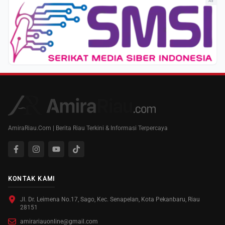
Ad
AmiraRiau.Com | Berita Riau Terkini & Informasi Terpercaya
KONTAK KAMI
Jl. Dr. Leimena No.17, Sago, Kec. Senapelan, Kota Pekanbaru, Riau
28151
amirariauonline@gmail.com