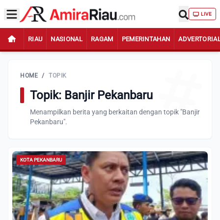
LIVE
RIAU
NASIONAL
RAGAM
PEMERINTAHAN
ADVERTORIA
HOME
/
TOPIK
Topik: Banjir Pekanbaru
Menampilkan berita yang berkaitan dengan topik "Banjir
Pekanbaru".
KOTA PEKANBARU