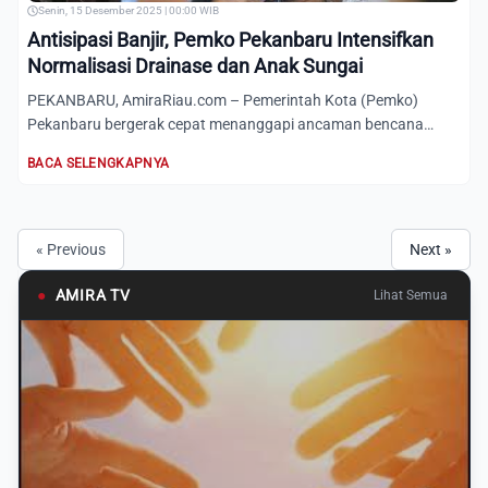
Senin, 15 Desember 2025 | 00:00 WIB
Antisipasi Banjir, Pemko Pekanbaru Intensifkan
Normalisasi Drainase dan Anak Sungai
PEKANBARU, AmiraRiau.com – Pemerintah Kota (Pemko)
Pekanbaru bergerak cepat menanggapi ancaman bencana
hidrometeorologi,...
BACA SELENGKAPNYA
« Previous
Next »
●
AMIRA TV
Lihat Semua