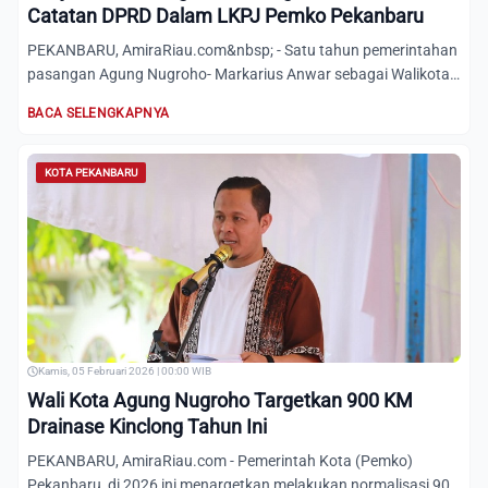
Catatan DPRD Dalam LKPJ Pemko Pekanbaru
PEKANBARU, AmiraRiau.com&nbsp; - Satu tahun pemerintahan
pasangan Agung Nugroho- Markarius Anwar sebagai Walikota
dan Wa...
BACA SELENGKAPNYA
KOTA PEKANBARU
Kamis, 05 Februari 2026 | 00:00 WIB
Wali Kota Agung Nugroho Targetkan 900 KM
Drainase Kinclong Tahun Ini
PEKANBARU, AmiraRiau.com - Pemerintah Kota (Pemko)
Pekanbaru, di 2026 ini menargetkan melakukan normalisasi 900