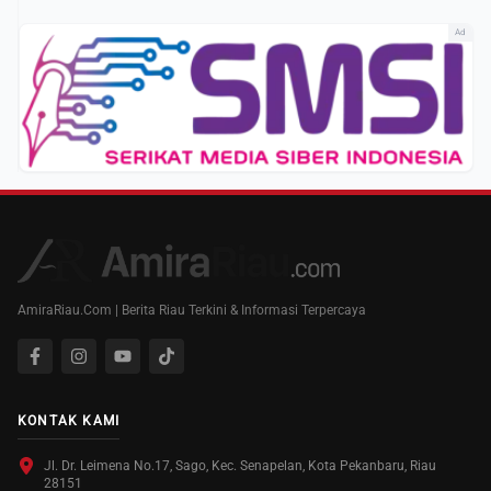
Ad
AmiraRiau.Com | Berita Riau Terkini & Informasi Terpercaya
KONTAK KAMI
Jl. Dr. Leimena No.17, Sago, Kec. Senapelan, Kota Pekanbaru, Riau
28151