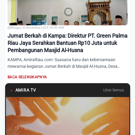
Minggu, 30 November 2025 | 00:00 WIB
Jumat Berkah di Kampa: Direktur PT. Green Palma
Riau Jaya Serahkan Bantuan Rp10 Juta untuk
Pembangunan Masjid Al-Husna
KAMPA, AmiraRiau.com- Suasana haru dan kebersamaan
mewarnai kegiatan Jumat Berkah di Masjid Al-Husna, Desa
Kampar, Kecam...
BACA SELENGKAPNYA
●
AMIRA TV
Lihat Semua