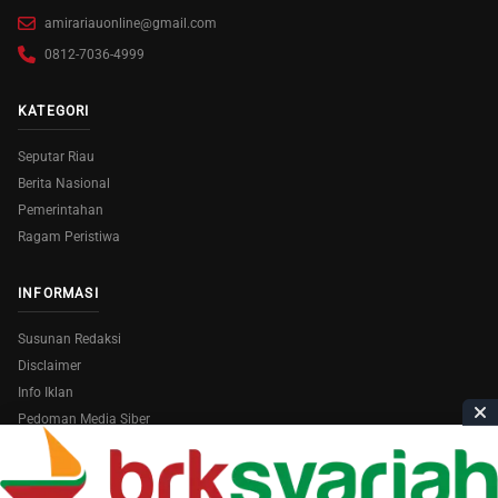
amirariauonline@gmail.com
0812-7036-4999
KATEGORI
Seputar Riau
Berita Nasional
Pemerintahan
Ragam Peristiwa
INFORMASI
Susunan Redaksi
Disclaimer
Info Iklan
Pedoman Media Siber