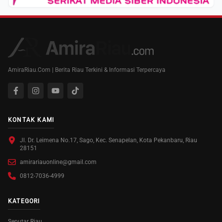
AmiraRiau.Com | Berita Riau Terkini & Informasi Terpercaya
KONTAK KAMI
Jl. Dr. Leimena No.17, Sago, Kec. Senapelan, Kota Pekanbaru, Riau
28151
amirariauonline@gmail.com
0812-7036-4999
KATEGORI
Seputar Riau