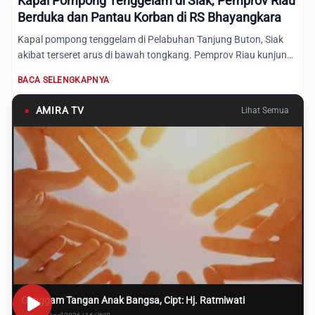
Kapal Pompong Tenggelam di Siak, Pemprov Riau
Berduka dan Pantau Korban di RS Bhayangkara
Kapal pompong tenggelam di Pelabuhan Tanjung Buton, Siak
akibat terseret arus di bawah tongkang. Pemprov Riau kunjungi
R...
BACA SELENGKAPNYA
●
AMIRA TV
Lihat Semua
Genggam Tangan Anak Bangsa, Cipt: Hj. Ratmiwati