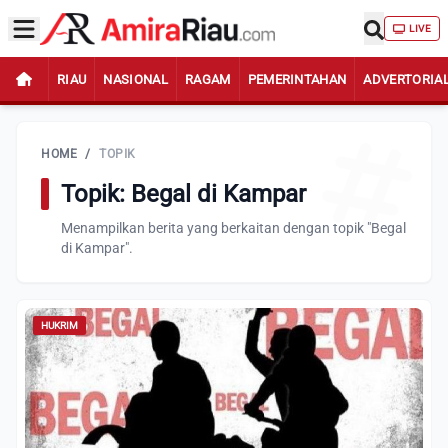
LIVE
RIAU
NASIONAL
RAGAM
PEMERINTAHAN
ADVERTORIA
HOME
/
TOPIK
Topik: Begal di Kampar
Menampilkan berita yang berkaitan dengan topik "Begal
di Kampar".
HUKRIM