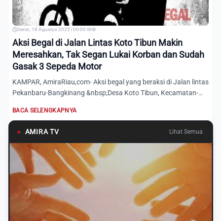
Senin, 18 Agustus 2025 | 00:00 WIB
Aksi Begal di Jalan Lintas Koto Tibun Makin
Meresahkan, Tak Segan Lukai Korban dan Sudah
Gasak 3 Sepeda Motor
KAMPAR, AmiraRiau,com- Aksi begal yang beraksi di Jalan lintas
Pekanbaru-Bangkinang &nbsp;Desa Koto Tibun, Kecamatan-
Ka...
BACA SELENGKAPNYA
●
AMIRA TV
Lihat Semua