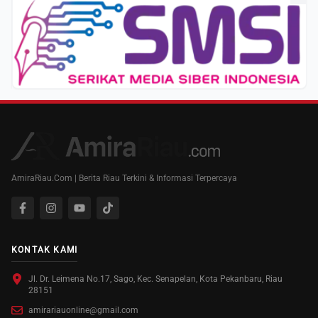
AmiraRiau.Com | Berita Riau Terkini & Informasi Terpercaya
KONTAK KAMI
Jl. Dr. Leimena No.17, Sago, Kec. Senapelan, Kota Pekanbaru, Riau
28151
amirariauonline@gmail.com