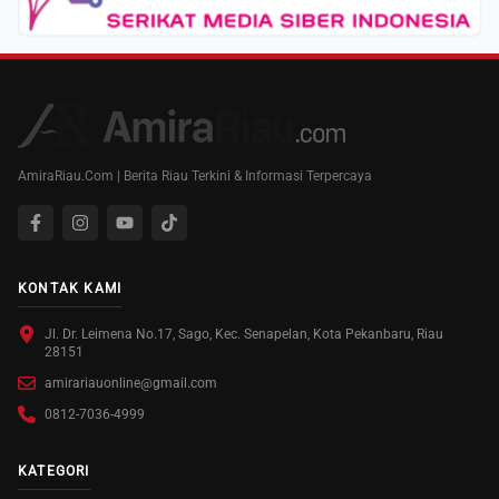
AmiraRiau.Com | Berita Riau Terkini & Informasi Terpercaya
KONTAK KAMI
Jl. Dr. Leimena No.17, Sago, Kec. Senapelan, Kota Pekanbaru, Riau
28151
amirariauonline@gmail.com
0812-7036-4999
KATEGORI