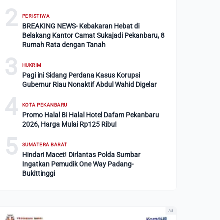
2
PERISTIWA
BREAKING NEWS- Kebakaran Hebat di
Belakang Kantor Camat Sukajadi Pekanbaru, 8
Rumah Rata dengan Tanah
3
HUKRIM
Pagi ini Sidang Perdana Kasus Korupsi
Gubernur Riau Nonaktif Abdul Wahid Digelar
4
KOTA PEKANBARU
Promo Halal Bi Halal Hotel Dafam Pekanbaru
2026, Harga Mulai Rp125 Ribu!
5
SUMATERA BARAT
Hindari Macet! Dirlantas Polda Sumbar
Ingatkan Pemudik One Way Padang-
Bukittinggi
Ad