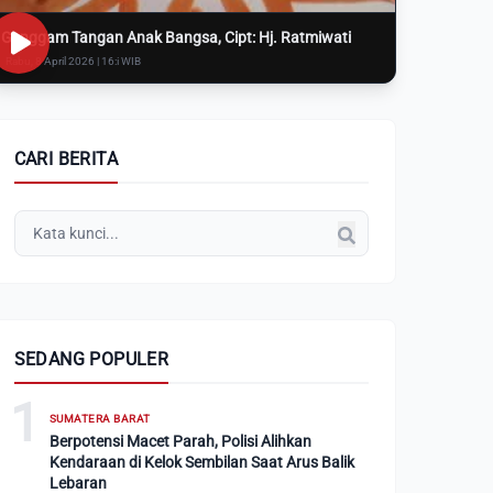
Genggam Tangan Anak Bangsa, Cipt: Hj. Ratmiwati
Rabu, 8 April 2026 | 16:i WIB
CARI BERITA
SEDANG POPULER
1
SUMATERA BARAT
Berpotensi Macet Parah, Polisi Alihkan
Kendaraan di Kelok Sembilan Saat Arus Balik
Lebaran