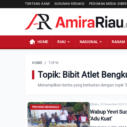
TENTANG KAMI
SUSUNAN REDAKSI
PEDOMAN MEDIA SIBER
HOME
RIAU
NASIONAL
RAGAM
HOME
/
TOPIK
Topik: Bibit Atlet Bengk
Menampilkan berita yang berkaitan dengan topik "Bi
Rabu, 03 Desember 2025 | 
PROVINSI BENGKULU
Wabup Yevri Sud
'Adu Kuat'