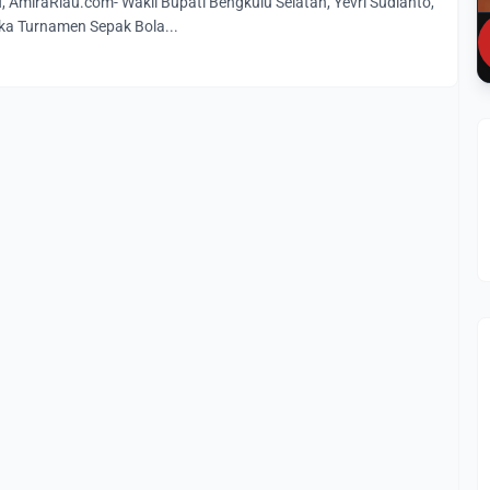
miraRiau.com- Wakil Bupati Bengkulu Selatan, Yevri Sudianto,
a Turnamen Sepak Bola...