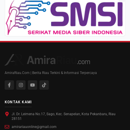
AmiraRiau.Com | Berita Riau Terkini & Informasi Terpercaya
KONTAK KAMI
Jl. Dr. Leimena No.17, Sago, Kec. Senapelan, Kota Pekanbaru, Riau
28151
amirariauonline@gmail.com