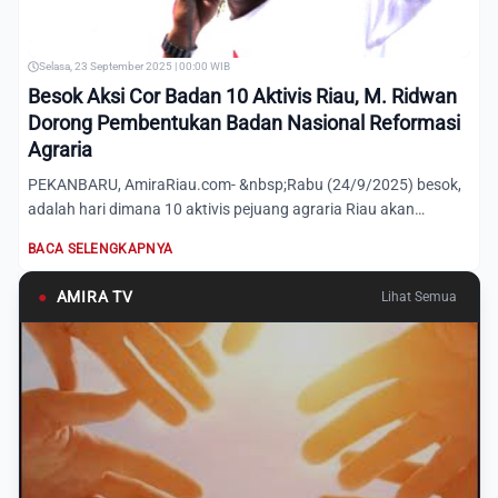
Selasa, 23 September 2025 | 00:00 WIB
Besok Aksi Cor Badan 10 Aktivis Riau, M. Ridwan
Dorong Pembentukan Badan Nasional Reformasi
Agraria
PEKANBARU, AmiraRiau.com- &nbsp;Rabu (24/9/2025) besok,
adalah hari dimana 10 aktivis pejuang agraria Riau akan
melakuka...
BACA SELENGKAPNYA
●
AMIRA TV
Lihat Semua