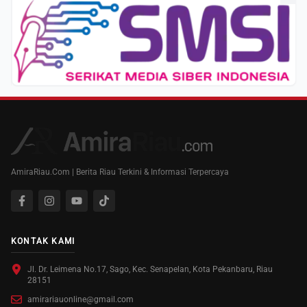
AmiraRiau.Com | Berita Riau Terkini & Informasi Terpercaya
KONTAK KAMI
Jl. Dr. Leimena No.17, Sago, Kec. Senapelan, Kota Pekanbaru, Riau
28151
amirariauonline@gmail.com