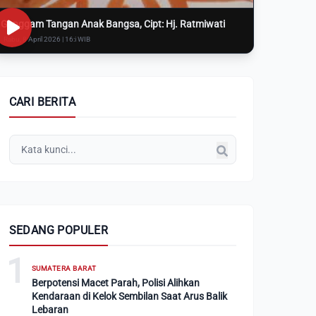
Genggam Tangan Anak Bangsa, Cipt: Hj. Ratmiwati
Rabu, 8 April 2026 | 16:i WIB
CARI BERITA
SEDANG POPULER
1
SUMATERA BARAT
Berpotensi Macet Parah, Polisi Alihkan
Kendaraan di Kelok Sembilan Saat Arus Balik
Lebaran