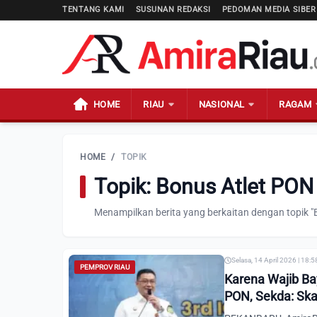
TENTANG KAMI
SUSUNAN REDAKSI
PEDOMAN MEDIA SIBER
HOME
RIAU
NASIONAL
RAGAM
HOME
/
TOPIK
Topik: Bonus Atlet PON
Menampilkan berita yang berkaitan dengan topik "
Selasa, 14 April 2026 | 18:
PEMPROV RIAU
Karena Wajib Ba
PON, Sekda: Skal