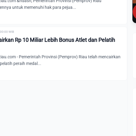
au.com &ndash; Pemerintah Provinsi (Pemprov) Riau
nnya untuk memenuhi hak para pejua...
 00:00 WIB
rkan Rp 10 Miliar Lebih Bonus Atlet dan Pelatih
u.com - Pemerintah Provinsi (Pemprov) Riau telah mencairkan
pelatih peraih medal...