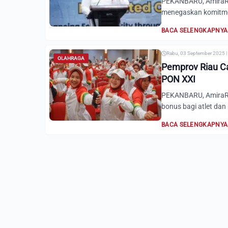
PEKANBARU, AmiraRi
menegaskan komitme
BACA SELENGKAPNYA
Rabu, 03 September 2025 |
OLAHRAGA
Pemprov Riau Cai
PON XXI
PEKANBARU, AmiraRia
bonus bagi atlet dan 
BACA SELENGKAPNYA