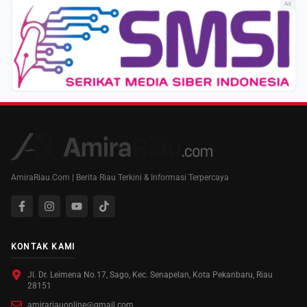
Ad
AmiraRiau.Com | Berita Riau Terkini & Informasi Terpercaya
KONTAK KAMI
Jl. Dr. Leimena No.17, Sago, Kec. Senapelan, Kota Pekanbaru, Riau
28151
amirariauonline@gmail.com