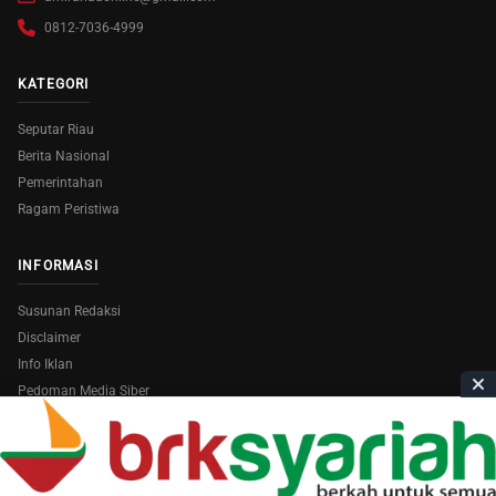
0812-7036-4999
KATEGORI
Seputar Riau
Berita Nasional
Pemerintahan
Ragam Peristiwa
INFORMASI
Susunan Redaksi
Disclaimer
Info Iklan
Pedoman Media Siber
Copyright © 2026
AmiraRiau.com
. All Rights Reserved.