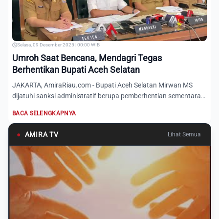
Selasa, 09 Desember 2025 | 00:00 WIB
Umroh Saat Bencana, Mendagri Tegas
Berhentikan Bupati Aceh Selatan
JAKARTA, AmiraRiau.com - Bupati Aceh Selatan Mirwan MS
dijatuhi sanksi administratif berupa pemberhentian sementara
sela...
BACA SELENGKAPNYA
●
AMIRA TV
Lihat Semua