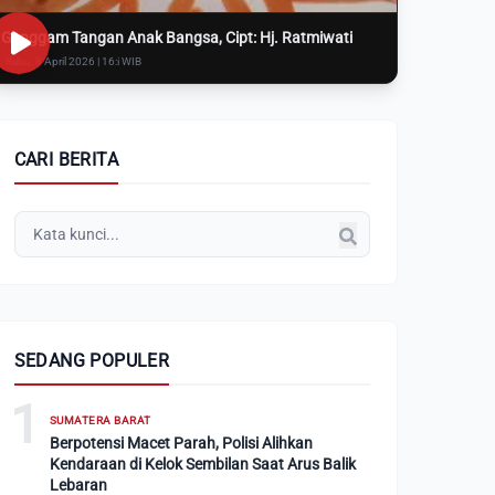
Genggam Tangan Anak Bangsa, Cipt: Hj. Ratmiwati
Rabu, 8 April 2026 | 16:i WIB
CARI BERITA
SEDANG POPULER
1
SUMATERA BARAT
Berpotensi Macet Parah, Polisi Alihkan
Kendaraan di Kelok Sembilan Saat Arus Balik
Lebaran