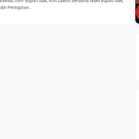
Riau.com- Bupati Siak, Afni Zulkifli, bersama Wakil Bupati Siak,
iri Peringatan...