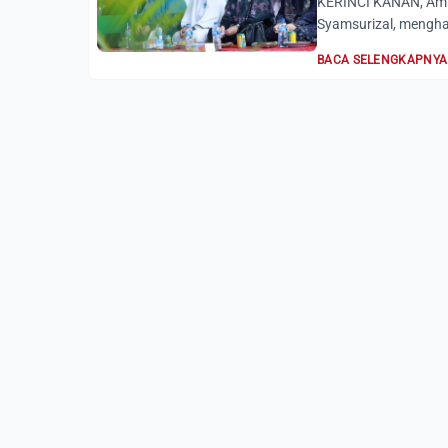
KERINCI KANAN, Amira
Syamsurizal, menghad
BACA SELENGKAPNYA