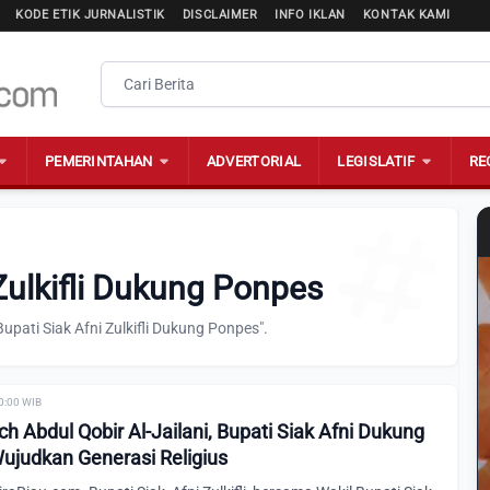
KODE ETIK JURNALISTIK
DISCLAIMER
INFO IKLAN
KONTAK KAMI
PEMERINTAHAN
ADVERTORIAL
LEGISLATIF
RE
 Zulkifli Dukung Ponpes
pati Siak Afni Zulkifli Dukung Ponpes".
00:00 WIB
h Abdul Qobir Al-Jailani, Bupati Siak Afni Dukung
judkan Generasi Religius