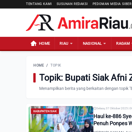
TENTANG KAMI
SUSUNAN REDAKSI
PEDOMAN MEDIA SIBER
HOME
RIAU
NASIONAL
RAGAM
HOME
/
TOPIK
Topik: Bupati Siak Afni
Menampilkan berita yang berkaitan dengan topik "Bu
Selasa, 07 Oktober 2025 | 
KABUPATEN SIAK
Haul ke-886 Syec
Penuh Ponpes Wu