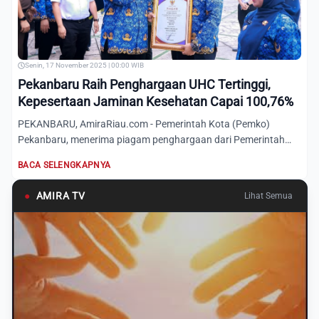
Senin, 17 November 2025 | 00:00 WIB
Pekanbaru Raih Penghargaan UHC Tertinggi,
Kepesertaan Jaminan Kesehatan Capai 100,76%
PEKANBARU, AmiraRiau.com - Pemerintah Kota (Pemko)
Pekanbaru, menerima piagam penghargaan dari Pemerintah
Provinsi (Pemp...
BACA SELENGKAPNYA
●
AMIRA TV
Lihat Semua