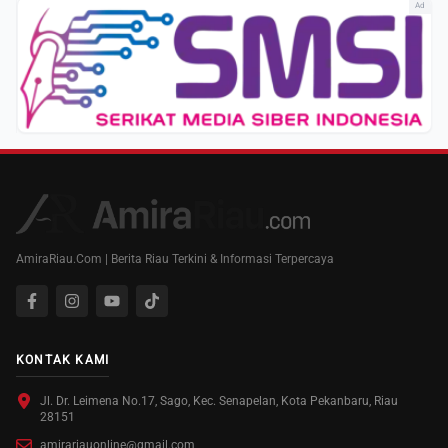
Ad
AmiraRiau.Com | Berita Riau Terkini & Informasi Terpercaya
KONTAK KAMI
Jl. Dr. Leimena No.17, Sago, Kec. Senapelan, Kota Pekanbaru, Riau
28151
amirariauonline@gmail.com