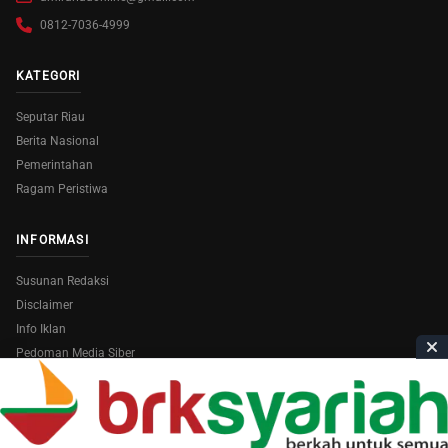
0812-7036-4999
KATEGORI
Seputar Riau
Berita Nasional
Pemerintahan
Ragam Peristiwa
INFORMASI
Susunan Redaksi
Disclaimer
Info Iklan
Pedoman Media Siber
Copyright © 2026
AmiraRiau.com
. All Rights Reserved.