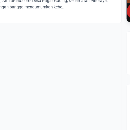
AmiraRiau.com- Desa Pagar Gading, Kecamatan Pinoraya,
dengan bangga mengumumkan kebe...