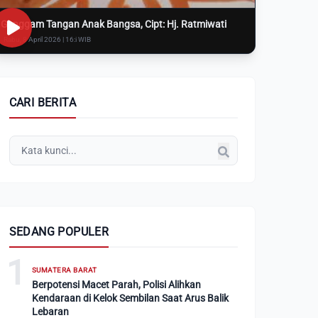
Genggam Tangan Anak Bangsa, Cipt: Hj. Ratmiwati
Rabu, 8 April 2026 | 16:i WIB
CARI BERITA
SEDANG POPULER
1
SUMATERA BARAT
Berpotensi Macet Parah, Polisi Alihkan
Kendaraan di Kelok Sembilan Saat Arus Balik
Lebaran