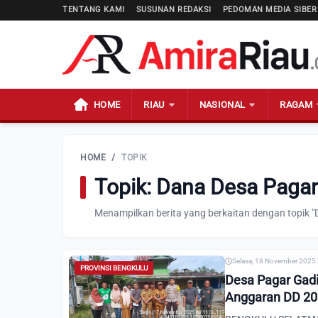
TENTANG KAMI
SUSUNAN REDAKSI
PEDOMAN MEDIA SIBER
HOME
RIAU
NASIONAL
RAGAM
HOME
/
TOPIK
Topik: Dana Desa Paga
Menampilkan berita yang berkaitan dengan topik 
Selasa, 18 November 2025 
PROVINSI BENGKULU
Desa Pagar Gadin
Anggaran DD 2