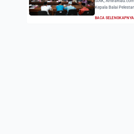
SIAK, AmiraRiau.com
Kepala Balai Pelesta
BACA SELENGKAPNYA