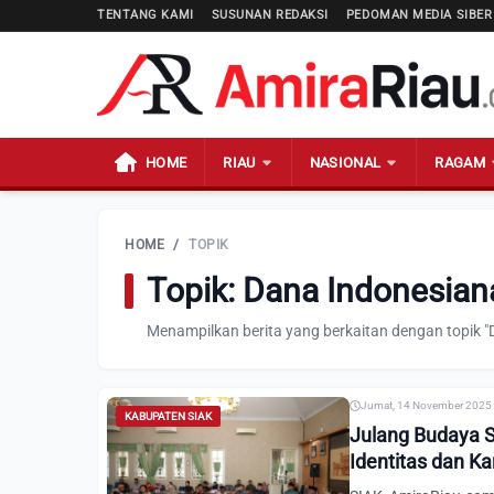
TENTANG KAMI
SUSUNAN REDAKSI
PEDOMAN MEDIA SIBER
HOME
RIAU
NASIONAL
RAGAM
HOME
/
TOPIK
Topik: Dana Indonesia
Menampilkan berita yang berkaitan dengan topik 
Jumat, 14 November 2025 
KABUPATEN SIAK
Julang Budaya S
Identitas dan K