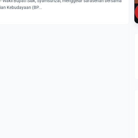
- Wakil Bupati Siak, Syamsurizal, menggelar sarasehan bersama
rian Kebudayaan (BP...