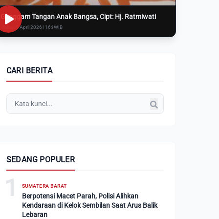
Genggam Tangan Anak Bangsa, Cipt: Hj. Ratmiwati
Rabu, 8 April 2026 | 16:i WIB
CARI BERITA
SEDANG POPULER
1
SUMATERA BARAT
Berpotensi Macet Parah, Polisi Alihkan
Kendaraan di Kelok Sembilan Saat Arus Balik
Lebaran