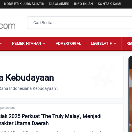
KODE ETIK JURNALISTIK
DISCLAIMER
INFO IKLAN
KONTAK KAMI
PEMERINTAHAN
ADVERTORIAL
LEGISLATIF
RE
na Kebudayaan
"Dana Indonesiana Kebudayaan".
| 00:00 WIB
iak 2025 Perkuat 'The Truly Malay', Menjadi
arakter Utama Daerah