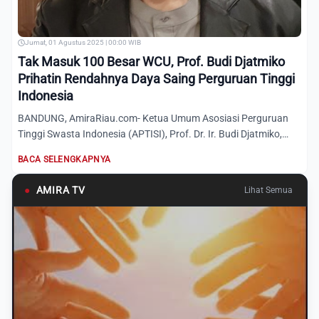
Jumat, 01 Agustus 2025 | 00:00 WIB
Tak Masuk 100 Besar WCU, Prof. Budi Djatmiko
Prihatin Rendahnya Daya Saing Perguruan Tinggi
Indonesia
BANDUNG, AmiraRiau.com- Ketua Umum Asosiasi Perguruan
Tinggi Swasta Indonesia (APTISI), Prof. Dr. Ir. Budi Djatmiko,
M.E...
BACA SELENGKAPNYA
●
AMIRA TV
Lihat Semua