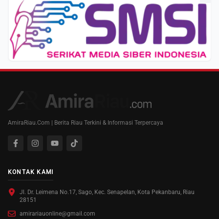
AmiraRiau.Com | Berita Riau Terkini & Informasi Terpercaya
KONTAK KAMI
Jl. Dr. Leimena No.17, Sago, Kec. Senapelan, Kota Pekanbaru, Riau
28151
amirariauonline@gmail.com