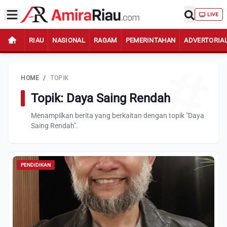
LIVE
RIAU
NASIONAL
RAGAM
PEMERINTAHAN
ADVERTORIA
HOME
/
TOPIK
Topik: Daya Saing Rendah
Menampilkan berita yang berkaitan dengan topik "Daya
Saing Rendah".
PENDIDIKAN