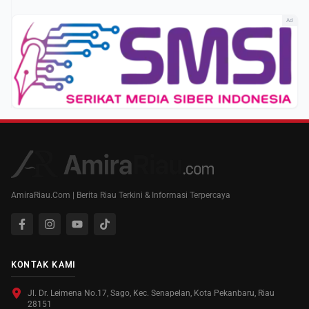
Ad
AmiraRiau.Com | Berita Riau Terkini & Informasi Terpercaya
KONTAK KAMI
Jl. Dr. Leimena No.17, Sago, Kec. Senapelan, Kota Pekanbaru, Riau
28151