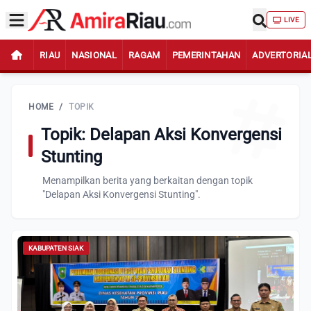
LIVE
RIAU
NASIONAL
RAGAM
PEMERINTAHAN
ADVERTORIA
HOME
/
TOPIK
Topik: Delapan Aksi Konvergensi
Stunting
Menampilkan berita yang berkaitan dengan topik
"Delapan Aksi Konvergensi Stunting".
KABUPATEN SIAK