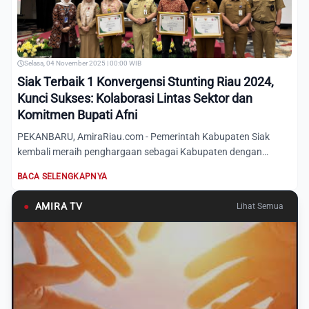
Selasa, 04 November 2025 | 00:00 WIB
Siak Terbaik 1 Konvergensi Stunting Riau 2024,
Kunci Sukses: Kolaborasi Lintas Sektor dan
Komitmen Bupati Afni
PEKANBARU, AmiraRiau.com - Pemerintah Kabupaten Siak
kembali meraih penghargaan sebagai Kabupaten dengan
peringkat perta...
BACA SELENGKAPNYA
●
AMIRA TV
Lihat Semua