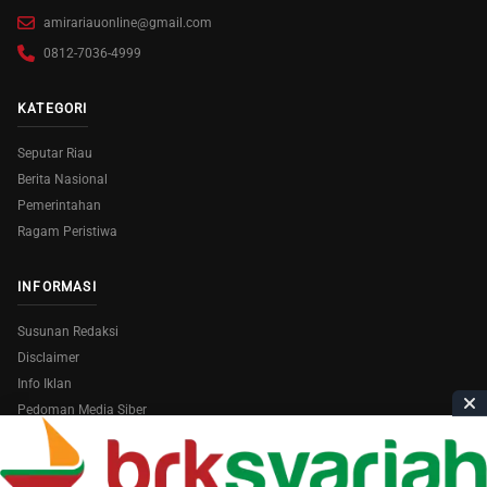
amirariauonline@gmail.com
0812-7036-4999
KATEGORI
Seputar Riau
Berita Nasional
Pemerintahan
Ragam Peristiwa
INFORMASI
Susunan Redaksi
Disclaimer
Info Iklan
Pedoman Media Siber