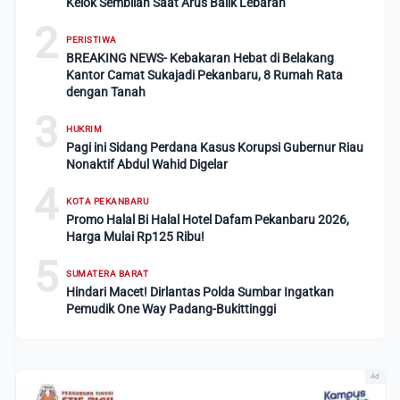
Kelok Sembilan Saat Arus Balik Lebaran
2
PERISTIWA
BREAKING NEWS- Kebakaran Hebat di Belakang
Kantor Camat Sukajadi Pekanbaru, 8 Rumah Rata
dengan Tanah
3
HUKRIM
Pagi ini Sidang Perdana Kasus Korupsi Gubernur Riau
Nonaktif Abdul Wahid Digelar
4
KOTA PEKANBARU
Promo Halal Bi Halal Hotel Dafam Pekanbaru 2026,
Harga Mulai Rp125 Ribu!
5
SUMATERA BARAT
Hindari Macet! Dirlantas Polda Sumbar Ingatkan
Pemudik One Way Padang-Bukittinggi
Ad