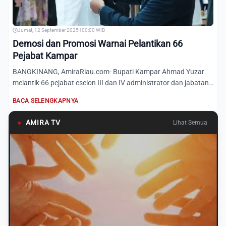
Jumat, 12 September 2025 | 00:00 WIB
Demosi dan Promosi Warnai Pelantikan 66
Pejabat Kampar
BANGKINANG, AmiraRiau.com- Bupati Kampar Ahmad Yuzar
melantik 66 pejabat eselon III dan IV administrator dan jabatan
pen...
BACA SELENGKAPNYA
●
AMIRA TV
Lihat Semua