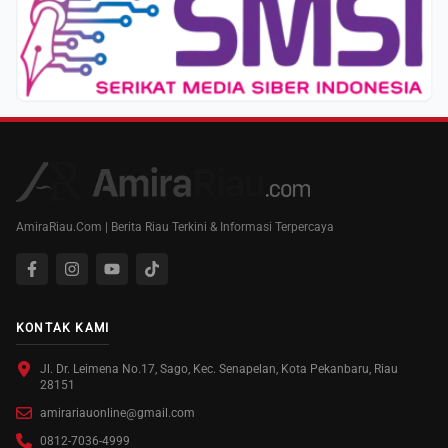
AmiraRiau.Com | Berita Riau Terkini & Informasi Terpercaya
KONTAK KAMI
Jl. Dr. Leimena No.17, Sago, Kec. Senapelan, Kota Pekanbaru, Riau
28151
amirariauonline@gmail.com
0812-7036-4999