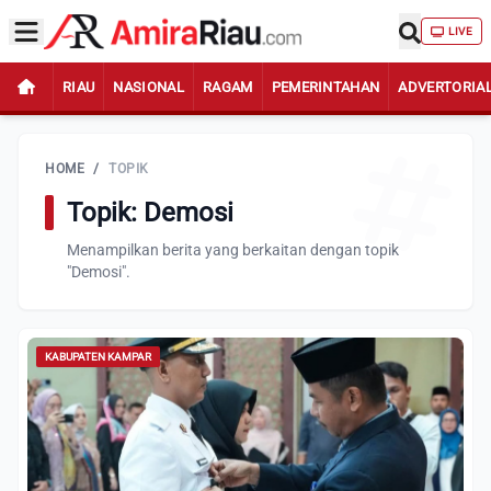
LIVE
RIAU
NASIONAL
RAGAM
PEMERINTAHAN
ADVERTORIA
HOME
/
TOPIK
Topik: Demosi
Menampilkan berita yang berkaitan dengan topik
"Demosi".
KABUPATEN KAMPAR