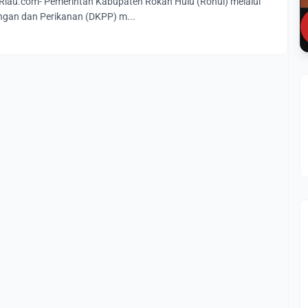
au.com- Pemerintah Kabupaten Rokan Hulu (Rohul) melalui
gan dan Perikanan (DKPP) m...