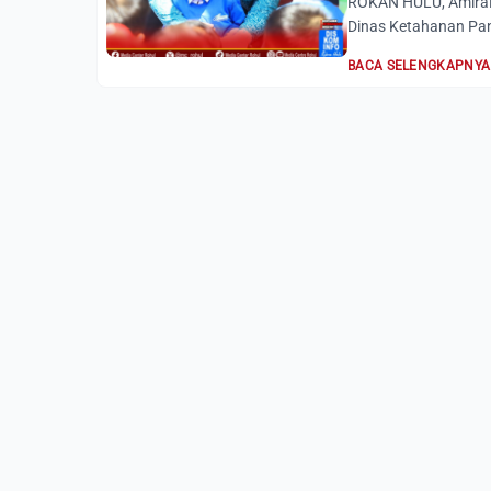
ROKAN HULU, AmiraRi
Dinas Ketahanan Pan
BACA SELENGKAPNYA