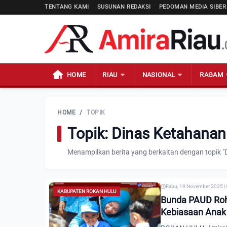
TENTANG KAMI
SUSUNAN REDAKSI
PEDOMAN MEDIA SIBER
HOME
RIAU
NASIONAL
RAGAM
HOME
/
TOPIK
Topik: Dinas Ketahana
Menampilkan berita yang berkaitan dengan topik 
Rabu, 19 November 2025 |
KABUPATEN ROKAN HULU
Bunda PAUD Roh
Kebiasaan Anak