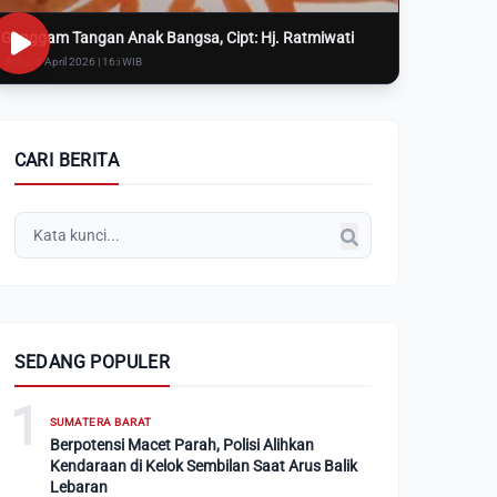
Genggam Tangan Anak Bangsa, Cipt: Hj. Ratmiwati
Rabu, 8 April 2026 | 16:i WIB
CARI BERITA
SEDANG POPULER
1
SUMATERA BARAT
Berpotensi Macet Parah, Polisi Alihkan
Kendaraan di Kelok Sembilan Saat Arus Balik
Lebaran