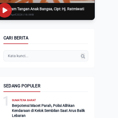
Genggam Tangan Anak Bangsa, Cipt: Hj. Ratmiwati
Rabu, 8 April 2026 | 16:i WIB
CARI BERITA
SEDANG POPULER
1
SUMATERA BARAT
Berpotensi Macet Parah, Polisi Alihkan
Kendaraan di Kelok Sembilan Saat Arus Balik
Lebaran