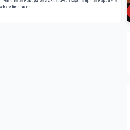
- Pemerintah Kabupaten Siak di bawah kepemimpinan Bupati Afni
kitar lima bulan,...