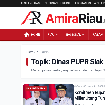
TENTANG KAMI
SUSUNAN REDAKSI
PEDOMAN MEDIA SIBER
HOME
RIAU
NASIONAL
RAGAM
HOME
/
TOPIK
Topik: Dinas PUPR Siak
Menampilkan berita yang berkaitan dengan topik "
Senin, 03 November 2025 |
KABUPATEN SIAK
Komitmen Bupati
Miliar Utang Tu