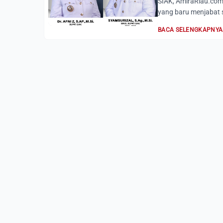
SIAK, AmiraRiau.com
yang baru menjabat se
BACA SELENGKAPNYA