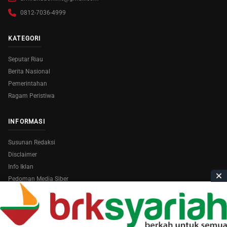
0812-7036-4999
KATEGORI
Seputar Riau
Berita Nasional
Pemerintahan
Ragam Peristiwa
INFORMASI
Susunan Redaksi
Disclaimer
Info Iklan
Pedoman Media Siber
Copyright © 2026
AmiraRiau.com
. All Rights Reserved.