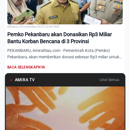
Kamis, 04 Desember 2025 | 00:00 WIB
Pemko Pekanbaru akan Donasikan Rp3 Miliar
Bantu Korban Bencana di 3 Provinsi
PEKANBARU, AmiraRiau.com - Pemerintah Kota (Pemko)
Pekanbaru, akan memberikan donasi sebesar Rp3 miliar untuk
membantu k...
BACA SELENGKAPNYA
●
AMIRA TV
Lihat Semua