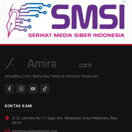
Ad
AmiraRiau.Com | Berita Riau Terkini & Informasi Terpercaya
KONTAK KAMI
Jl. Dr. Leimena No.17, Sago, Kec. Senapelan, Kota Pekanbaru, Riau
28151
amirariauonline@gmail.com