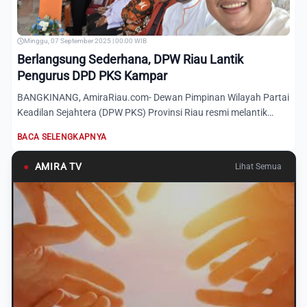
Minggu, 07 September 2025 | 00:00 WIB
Berlangsung Sederhana, DPW Riau Lantik
Pengurus DPD PKS Kampar
BANGKINANG, AmiraRiau.com- Dewan Pimpinan Wilayah Partai
Keadilan Sejahtera (DPW PKS) Provinsi Riau resmi melantik
pengu...
BACA SELENGKAPNYA
●
AMIRA TV
Lihat Semua