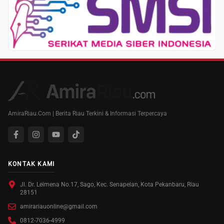
AmiraRiau.Com | Berita Riau Terkini & Informasi Terpercaya
KONTAK KAMI
Jl. Dr. Leimena No.17, Sago, Kec. Senapelan, Kota Pekanbaru, Riau
28151
amirariauonline@gmail.com
0812-7036-4999