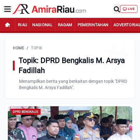
LIVE
RIAU
NASIONAL
RAGAM
PEMERINTAHAN
ADVERTORIA
HOME
/
TOPIK
Topik: DPRD Bengkalis M. Arsya
Fadillah
Menampilkan berita yang berkaitan dengan topik "DPRD
Bengkalis M. Arsya Fadillah".
DPRD BENGKALIS