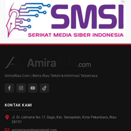
Ad
AmiraRiau.Com | Berita Riau Terkini & Informasi Terpercaya
KONTAK KAMI
Jl. Dr. Leimena No.17, Sago, Kec. Senapelan, Kota Pekanbaru, Riau
28151
amirariauonline@gmail.com