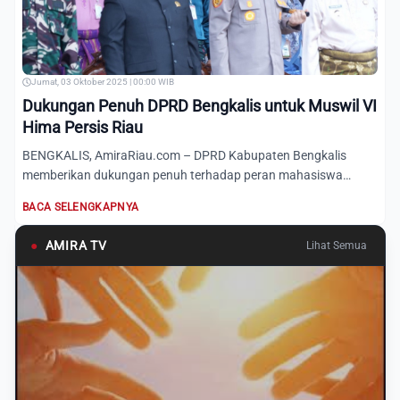
Jumat, 03 Oktober 2025 | 00:00 WIB
Dukungan Penuh DPRD Bengkalis untuk Muswil VI
Hima Persis Riau
BENGKALIS, AmiraRiau.com – DPRD Kabupaten Bengkalis
memberikan dukungan penuh terhadap peran mahasiswa
dalam pembangunan...
BACA SELENGKAPNYA
●
AMIRA TV
Lihat Semua