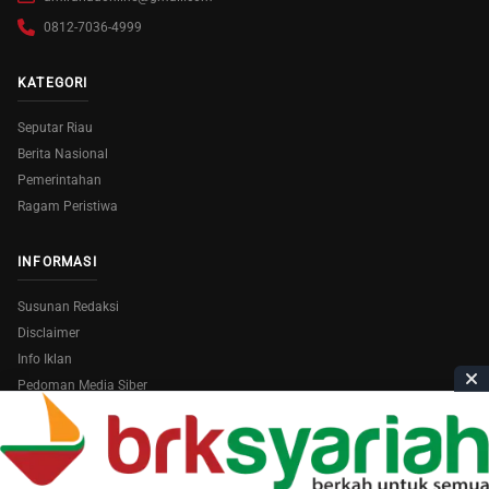
0812-7036-4999
KATEGORI
Seputar Riau
Berita Nasional
Pemerintahan
Ragam Peristiwa
INFORMASI
Susunan Redaksi
Disclaimer
Info Iklan
Pedoman Media Siber
Copyright © 2026
AmiraRiau.com
. All Rights Reserved.