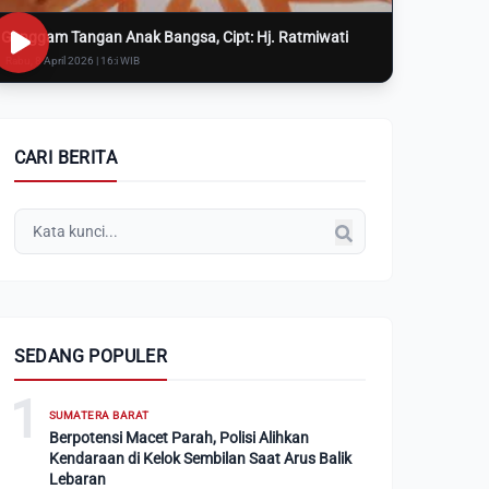
Genggam Tangan Anak Bangsa, Cipt: Hj. Ratmiwati
Rabu, 8 April 2026 | 16:i WIB
CARI BERITA
SEDANG POPULER
1
SUMATERA BARAT
Berpotensi Macet Parah, Polisi Alihkan
Kendaraan di Kelok Sembilan Saat Arus Balik
Lebaran