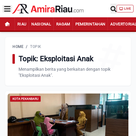
LIVE
RIAU
NASIONAL
RAGAM
PEMERINTAHAN
ADVERTORIA
HOME
/
TOPIK
Topik: Eksploitasi Anak
Menampilkan berita yang berkaitan dengan topik
"Eksploitasi Anak".
KOTA PEKANBARU