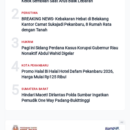
Kelok Sembilan Saat Arus Balik Lebaran
2
PERISTIWA
BREAKING NEWS- Kebakaran Hebat di Belakang
Kantor Camat Sukajadi Pekanbaru, 8 Rumah Rata
dengan Tanah
3
HUKRIM
Pagi ini Sidang Perdana Kasus Korupsi Gubernur Riau
Nonaktif Abdul Wahid Digelar
4
KOTA PEKANBARU
Promo Halal Bi Halal Hotel Dafam Pekanbaru 2026,
Harga Mulai Rp125 Ribu!
5
SUMATERA BARAT
Hindari Macet! Dirlantas Polda Sumbar Ingatkan
Pemudik One Way Padang-Bukittinggi
Ad