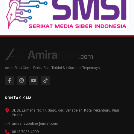
AmiraRiau.Com | Berita Riau Terkini & Informasi Terpercaya
KONTAK KAMI
Jl. Dr. Leimena No.17, Sago, Kec. Senapelan, Kota Pekanbaru, Riau
28151
amirariauonline@gmail.com
0812-7036-4999