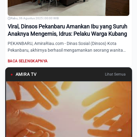
Rabu, 06 Agustus 2025 | 00:00 WIB
Viral, Dinsos Pekanbaru Amankan Ibu yang Suruh
Anaknya Mengemis, Idrus: Pelaku Warga Kubang
PEKANBARU, AmiraRiau.com - Dinas Sosial (Dinsos) Kota
Pekanbaru, akhirnya berhasil mengamankan seorang wanita
yang didug...
BACA SELENGKAPNYA
●
AMIRA TV
Lihat Semua