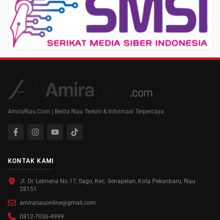
AmiraRiau.Com | Berita Riau Terkini & Informasi Terpercaya
KONTAK KAMI
Jl. Dr. Leimena No.17, Sago, Kec. Senapelan, Kota Pekanbaru, Riau
28151
amirariauonline@gmail.com
0812-7036-4999