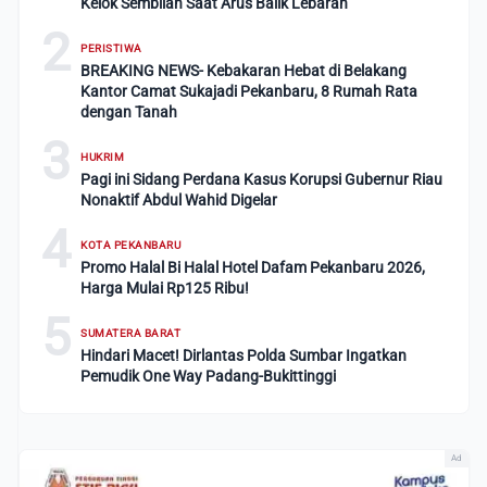
Kelok Sembilan Saat Arus Balik Lebaran
2
PERISTIWA
BREAKING NEWS- Kebakaran Hebat di Belakang
Kantor Camat Sukajadi Pekanbaru, 8 Rumah Rata
dengan Tanah
3
HUKRIM
Pagi ini Sidang Perdana Kasus Korupsi Gubernur Riau
Nonaktif Abdul Wahid Digelar
4
KOTA PEKANBARU
Promo Halal Bi Halal Hotel Dafam Pekanbaru 2026,
Harga Mulai Rp125 Ribu!
5
SUMATERA BARAT
Hindari Macet! Dirlantas Polda Sumbar Ingatkan
Pemudik One Way Padang-Bukittinggi
Ad