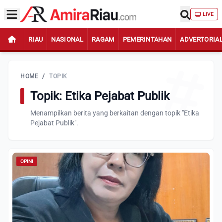
LIVE
RIAU
NASIONAL
RAGAM
PEMERINTAHAN
ADVERTORIA
HOME
/
TOPIK
Topik: Etika Pejabat Publik
Menampilkan berita yang berkaitan dengan topik "Etika
Pejabat Publik".
OPINI