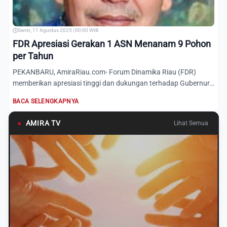
Senin, 11 Agustus 2025 | 00:00 WIB
FDR Apresiasi Gerakan 1 ASN Menanam 9 Pohon
per Tahun
PEKANBARU, AmiraRiau.com- Forum Dinamika Riau (FDR)
memberikan apresiasi tinggi dan dukungan terhadap Gubernur
Riau Abdu...
BACA SELENGKAPNYA
●
AMIRA TV
Lihat Semua