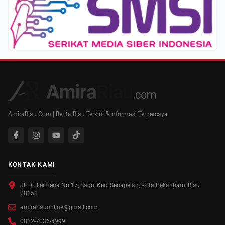
AmiraRiau.Com | Berita Riau Terkini & Informasi Terpercaya
KONTAK KAMI
Jl. Dr. Leimena No.17, Sago, Kec. Senapelan, Kota Pekanbaru, Riau
28151
amirariauonline@gmail.com
0812-7036-4999