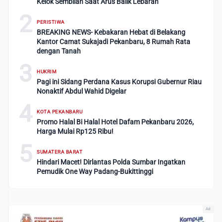
Kelok Sembilan Saat Arus Balik Lebaran
2
PERISTIWA
BREAKING NEWS- Kebakaran Hebat di Belakang
Kantor Camat Sukajadi Pekanbaru, 8 Rumah Rata
dengan Tanah
3
HUKRIM
Pagi ini Sidang Perdana Kasus Korupsi Gubernur Riau
Nonaktif Abdul Wahid Digelar
4
KOTA PEKANBARU
Promo Halal Bi Halal Hotel Dafam Pekanbaru 2026,
Harga Mulai Rp125 Ribu!
5
SUMATERA BARAT
Hindari Macet! Dirlantas Polda Sumbar Ingatkan
Pemudik One Way Padang-Bukittinggi
Ad