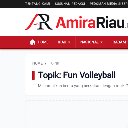
TENTANG KAMI
SUSUNAN REDAKSI
PEDOMAN MEDIA SIBER
HOME
RIAU
NASIONAL
RAGAM
HOME
/
TOPIK
Topik: Fun Volleyball
Menampilkan berita yang berkaitan dengan topik "F