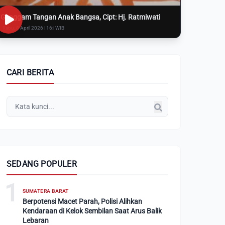
Genggam Tangan Anak Bangsa, Cipt: Hj. Ratmiwati
Rabu, 8 April 2026 | 16:i WIB
CARI BERITA
SEDANG POPULER
1
SUMATERA BARAT
Berpotensi Macet Parah, Polisi Alihkan
Kendaraan di Kelok Sembilan Saat Arus Balik
Lebaran