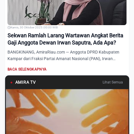
Kamis, 30 Oktober 2025 | 00:00 WIB
Sekwan Ramlah Larang Wartawan Angkat Berita
Gaji Anggota Dewan Irwan Saputra, Ada Apa?
BANGKINANG, AmiraRiau.com — Anggota DPRD Kabupaten
Kampar dari Fraksi Partai Amanat Nasional (PAN), Irwan
Saputra, mengh...
BACA SELENGKAPNYA
●
AMIRA TV
Lihat Semua