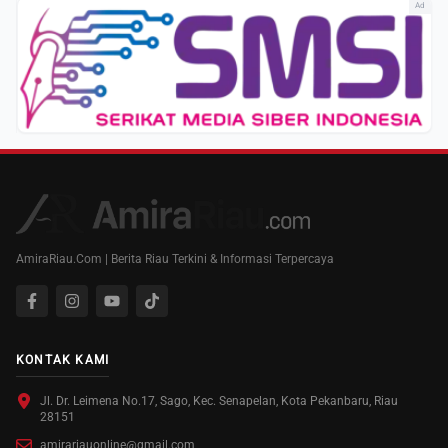
Ad
AmiraRiau.Com | Berita Riau Terkini & Informasi Terpercaya
KONTAK KAMI
Jl. Dr. Leimena No.17, Sago, Kec. Senapelan, Kota Pekanbaru, Riau
28151
amirariauonline@gmail.com