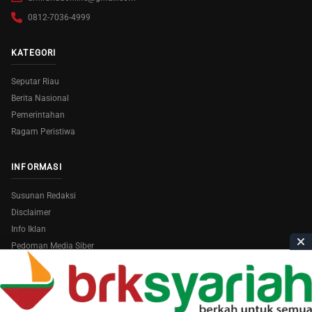
0812-7036-4999
KATEGORI
Seputar Riau
Berita Nasional
Pemerintahan
Ragam Peristiwa
INFORMASI
Susunan Redaksi
Disclaimer
Info Iklan
Pedoman Media Siber
Copyright © 2026
AmiraRiau.com
. All Rights Reserved.