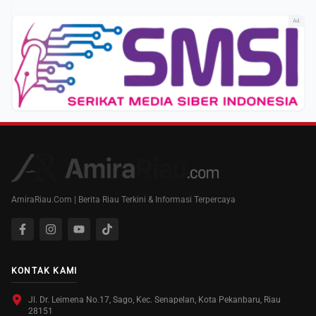
Ad
AmiraRiau.Com | Berita Riau Terkini & Informasi Terpercaya
KONTAK KAMI
Jl. Dr. Leimena No.17, Sago, Kec. Senapelan, Kota Pekanbaru, Riau
28151