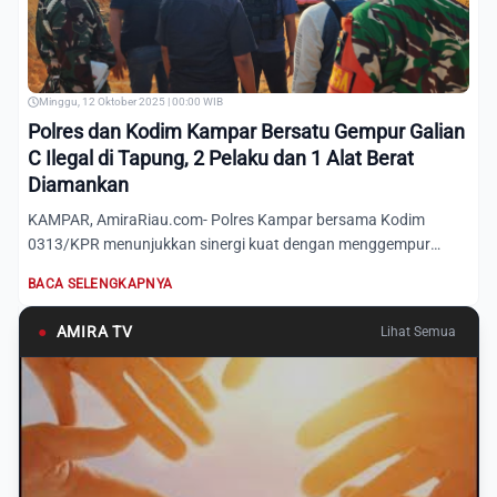
Minggu, 12 Oktober 2025 | 00:00 WIB
Polres dan Kodim Kampar Bersatu Gempur Galian
C Ilegal di Tapung, 2 Pelaku dan 1 Alat Berat
Diamankan
KAMPAR, AmiraRiau.com- Polres Kampar bersama Kodim
0313/KPR menunjukkan sinergi kuat dengan menggempur
aktivitas Galian...
BACA SELENGKAPNYA
●
AMIRA TV
Lihat Semua