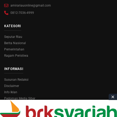
amirariauonline@gmail.com
0812-7036-4999
KATEGORI
Seputar Riau
Berita Nasional
Pemerintahan
Ragam Peristiwa
INFORMASI
Susunan Redaksi
Disclaimer
Info Iklan
Pedoman Media Siber