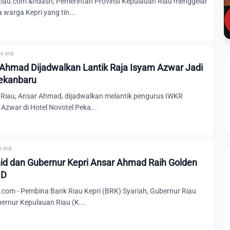
au.com &ndash; Pemerintah Provinsi Kepulauan Riau menggelar
 warga Kepri yang tin...
26 WIB
Ahmad Dijadwalkan Lantik Raja Isyam Azwar Jadi
Pekanbaru
Riau, Ansar Ahmad, dijadwalkan melantik pengurus IWKR
Azwar di Hotel Novotel Peka...
00 WIB
id dan Gubernur Kepri Ansar Ahmad Raih Golden
MD
com - Pembina Bank Riau Kepri (BRK) Syariah, Gubernur Riau
ernur Kepulauan Riau (K...