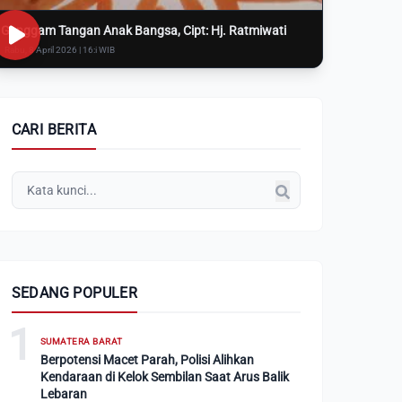
Genggam Tangan Anak Bangsa, Cipt: Hj. Ratmiwati
Rabu, 8 April 2026 | 16:i WIB
CARI BERITA
SEDANG POPULER
1
SUMATERA BARAT
Berpotensi Macet Parah, Polisi Alihkan
Kendaraan di Kelok Sembilan Saat Arus Balik
Lebaran