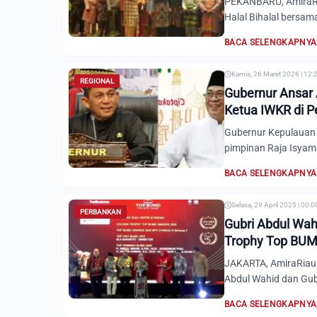
PEKANBARU, AmiraRi
Halal Bihalal bersama
BACA SELENGKAPNYA
Kamis, 26 Maret 2026 | 12:
REGIONAL
Gubernur Ansar 
Ketua IWKR di 
Gubernur Kepulauan 
pimpinan Raja Isyam 
BACA SELENGKAPNYA
Selasa, 29 April 2025 | 00:
PERBANKAN
Gubri Abdul Wah
Trophy Top BU
JAKARTA, AmiraRiau.
Abdul Wahid dan Gub
BACA SELENGKAPNYA