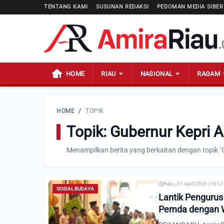
TENTANG KAMI
SUSUNAN REDAKSI
PEDOMAN MEDIA SIBER
HOME
RIAU
NASIONAL
RAGAM
HOME
/
TOPIK
Topik: Gubernur Kepri
Menampilkan berita yang berkaitan dengan topik 
Rabu, 01 April 2026 | 16:1
SOSIAL BUDAYA
Lantik Pengurus
Pemda dengan W