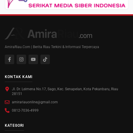
AmiraRiau.Com | Berita Riau Terkini & Informasi Terpercaya
KONTAK KAMI
Jl. Dr. Leimena No.17, Sago, Kec. Senapelan, Kota Pekanbaru, Riau
28151
amirariauonline@gmail.com
0812-7036-4999
KATEGORI