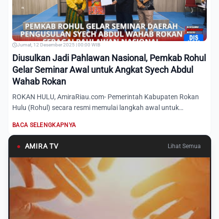
Jumat, 12 Desember 2025 | 00:00 WIB
Diusulkan Jadi Pahlawan Nasional, Pemkab Rohul
Gelar Seminar Awal untuk Angkat Syech Abdul
Wahab Rokan
ROKAN HULU, AmiraRiau.com- Pemerintah Kabupaten Rokan
Hulu (Rohul) secara resmi memulai langkah awal untuk
mengusulkan u...
BACA SELENGKAPNYA
●
AMIRA TV
Lihat Semua