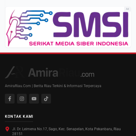
Ad
AmiraRiau.Com | Berita Riau Terkini & Informasi Terpercaya
KONTAK KAMI
Jl. Dr. Leimena No.17, Sago, Kec. Senapelan, Kota Pekanbaru, Riau
28151