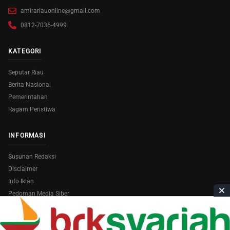
amirariauonline@gmail.com
0812-7036-4999
KATEGORI
Seputar Riau
Berita Nasional
Pemerintahan
Ragam Peristiwa
INFORMASI
Susunan Redaksi
Disclaimer
Info Iklan
Pedoman Media Siber