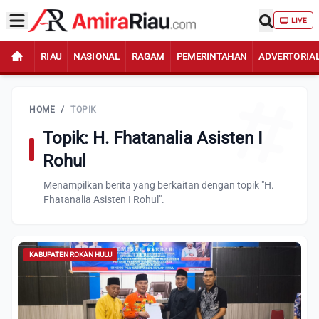
LIVE
RIAU
NASIONAL
RAGAM
PEMERINTAHAN
ADVERTORIA
HOME
/
TOPIK
Topik: H. Fhatanalia Asisten I
Rohul
Menampilkan berita yang berkaitan dengan topik "H.
Fhatanalia Asisten I Rohul".
KABUPATEN ROKAN HULU