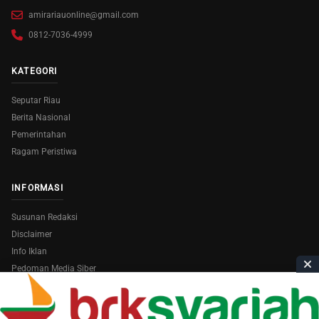
amirariauonline@gmail.com
0812-7036-4999
KATEGORI
Seputar Riau
Berita Nasional
Pemerintahan
Ragam Peristiwa
INFORMASI
Susunan Redaksi
Disclaimer
Info Iklan
Pedoman Media Siber