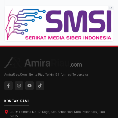
Ad
AmiraRiau.Com | Berita Riau Terkini & Informasi Terpercaya
KONTAK KAMI
Jl. Dr. Leimena No.17, Sago, Kec. Senapelan, Kota Pekanbaru, Riau
28151