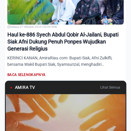
Selasa, 07 Oktober 2025 | 00:00 WIB
Haul ke-886 Syech Abdul Qobir Al-Jailani, Bupati
Siak Afni Dukung Penuh Ponpes Wujudkan
Generasi Religius
KERINCI KANAN, AmiraRiau.com- Bupati Siak, Afni Zulkifli,
bersama Wakil Bupati Siak, Syamsurizal, menghadiri
Peringatan...
BACA SELENGKAPNYA
●
AMIRA TV
Lihat Semua