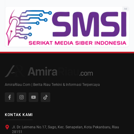
Ad
AmiraRiau.Com | Berita Riau Terkini & Informasi Terpercaya
KONTAK KAMI
Jl. Dr. Leimena No.17, Sago, Kec. Senapelan, Kota Pekanbaru, Riau
28151