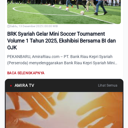
Sabtu, 13 Desember 2025 | 00:00 WIB
BRK Syariah Gelar Mini Soccer Tournament
Volume 1 Tahun 2025, Ekshibisi Bersama BI dan
OJK
PEKANBARU, AmiraRiau.com – PT. Bank Riau Kepri Syariah
(Perseroda) menyelenggarakan Bank Riau Kepri Syariah Mini
Soccer...
BACA SELENGKAPNYA
●
AMIRA TV
Lihat Semua