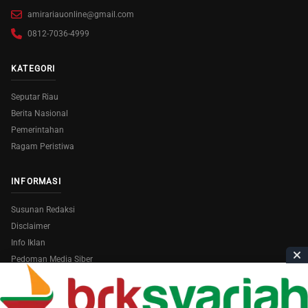
amirariauonline@gmail.com
0812-7036-4999
KATEGORI
Seputar Riau
Berita Nasional
Pemerintahan
Ragam Peristiwa
INFORMASI
Susunan Redaksi
Disclaimer
Info Iklan
Pedoman Media Siber