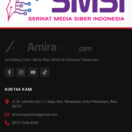
AmiraRiau.Com | Berita Riau Terkini & Informasi Terpercaya
KONTAK KAMI
Jl. Dr. Leimena No.17, Sago, Kec. Senapelan, Kota Pekanbaru, Riau
28151
amirariauonline@gmail.com
0812-7036-4999