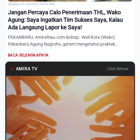
Selasa, 29 Juli 2025 | 00:00 WIB
Jangan Percaya Calo Penerimaan THL, Wako
Agung: Saya Ingatkan Tim Sukses Saya, Kalau
Ada Langsung Lapor ke Saya!
PEKANBARU, AmiraRiau.com &nbsp;- Wali Kota (Wako)
Pekanbaru Agung Nugroho, geram mengetahui praktek
pungutan liar (Pungl...
BACA SELENGKAPNYA
●
AMIRA TV
Lihat Semua