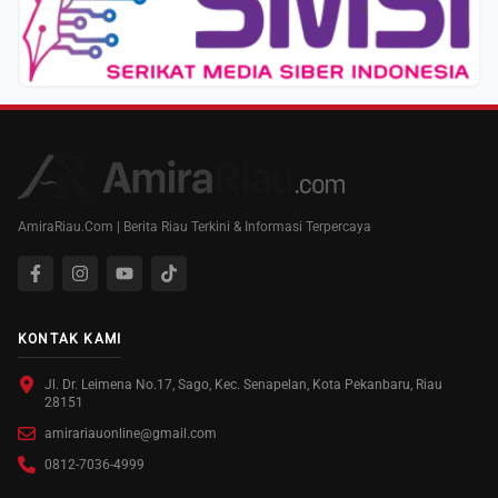
AmiraRiau.Com | Berita Riau Terkini & Informasi Terpercaya
KONTAK KAMI
Jl. Dr. Leimena No.17, Sago, Kec. Senapelan, Kota Pekanbaru, Riau
28151
amirariauonline@gmail.com
0812-7036-4999