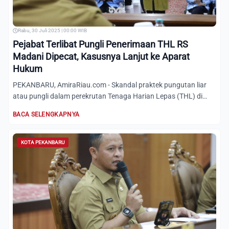
Rabu, 30 Juli 2025 | 00:00 WIB
Pejabat Terlibat Pungli Penerimaan THL RS
Madani Dipecat, Kasusnya Lanjut ke Aparat
Hukum
PEKANBARU, AmiraRiau.com - Skandal praktek pungutan liar
atau pungli dalam perekrutan Tenaga Harian Lepas (THL) di
Rumah...
BACA SELENGKAPNYA
KOTA PEKANBARU