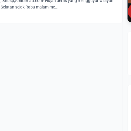
&nbsp;AmiraRiau.com- Hujan deras yang mengguyur wilayah
Selatan sejak Rabu malam me...