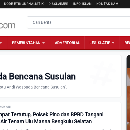
KODE ETIK JURNALISTIK
DISCLAIMER
INFO IKLAN
KONTAK KAMI
PEMERINTAHAN
ADVERTORIAL
LEGISLATIF
RE
ada Bencana Susulan
"Iptu Andi Waspada Bencana Susulan".
0:00 WIB
pat Tertutup, Polsek Pino dan BPBD Tangani
 Air Tenam Ulu Manna Bengkulu Selatan