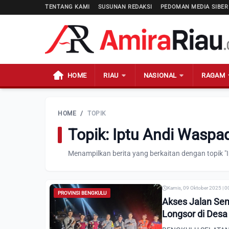
TENTANG KAMI
SUSUNAN REDAKSI
PEDOMAN MEDIA SIBER
HOME
RIAU
NASIONAL
RAGAM
HOME
/
TOPIK
Topik: Iptu Andi Wasp
Menampilkan berita yang berkaitan dengan topik 
Kamis, 09 Oktober 2025 | 0
PROVINSI BENGKULU
Akses Jalan Sem
Longsor di Desa