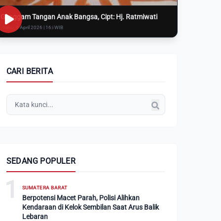
Genggam Tangan Anak Bangsa, Cipt: Hj. Ratmiwati
Rabu, 8 April 2026 | 16:i WIB
CARI BERITA
SEDANG POPULER
1
SUMATERA BARAT
Berpotensi Macet Parah, Polisi Alihkan
Kendaraan di Kelok Sembilan Saat Arus Balik
Lebaran