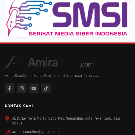
AmiraRiau.Com | Berita Riau Terkini & Informasi Terpercaya
KONTAK KAMI
Jl. Dr. Leimena No.17, Sago, Kec. Senapelan, Kota Pekanbaru, Riau
28151
amirariauonline@gmail.com