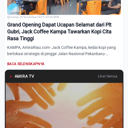
Jumat, 28 November 2025 | 00:00 WIB
Grand Opening Dapat Ucapan Selamat dari Plt
Gubri, Jack Coffee Kampa Tawarkan Kopi Cita
Rasa Tinggi
KAMPA, AmiraRiau.com- Jack Coffee Kampa, kedai kopi yang
berlokasi strategis di pinggir Jalan Nasional Pekanbaru-
Bangkin...
BACA SELENGKAPNYA
●
AMIRA TV
Lihat Semua