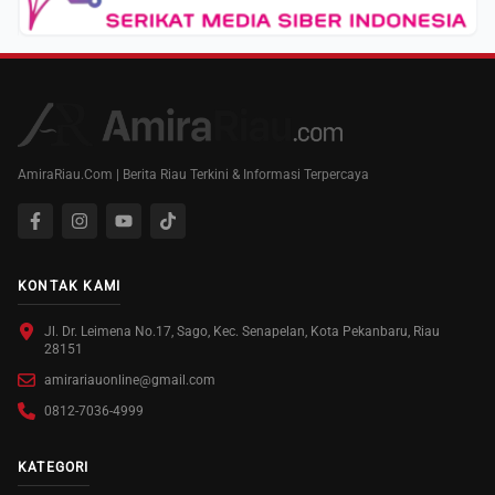
AmiraRiau.Com | Berita Riau Terkini & Informasi Terpercaya
KONTAK KAMI
Jl. Dr. Leimena No.17, Sago, Kec. Senapelan, Kota Pekanbaru, Riau
28151
amirariauonline@gmail.com
0812-7036-4999
KATEGORI