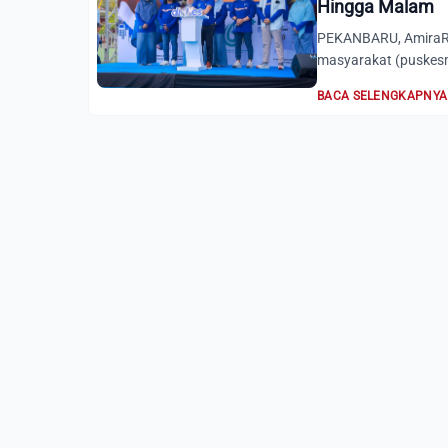
Hingga Malam
PEKANBARU, AmiraRia
masyarakat (puskesm
BACA SELENGKAPNYA