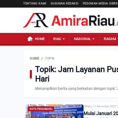
TENTANG KAMI
SUSUNAN REDAKSI
PEDOMAN MEDIA SIBER
HOME
RIAU
NASIONAL
RAGAM
HOME
/
TOPIK
Topik: Jam Layanan P
Hari
Menampilkan berita yang berkaitan dengan topik
Rabu, 12 November 2025 |
KOTA PEKANBARU
Mulai Januari 2