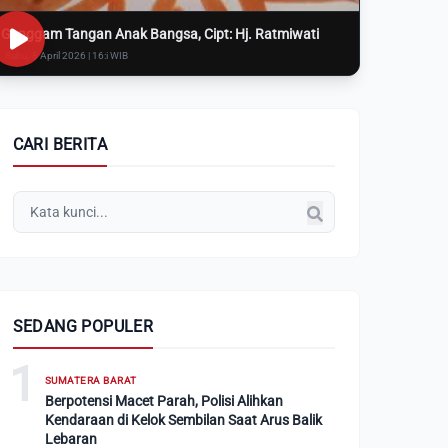
Genggam Tangan Anak Bangsa, Cipt: Hj. Ratmiwati
Rabu, 8 April 2026 | 16:i WIB
CARI BERITA
SEDANG POPULER
1
SUMATERA BARAT
Berpotensi Macet Parah, Polisi Alihkan
Kendaraan di Kelok Sembilan Saat Arus Balik
Lebaran