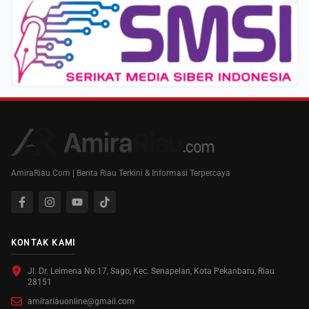
AmiraRiau.Com | Berita Riau Terkini & Informasi Terpercaya
KONTAK KAMI
Jl. Dr. Leimena No.17, Sago, Kec. Senapelan, Kota Pekanbaru, Riau
28151
amirariauonline@gmail.com