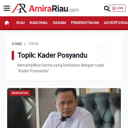
LIVE
RIAU
NASIONAL
RAGAM
PEMERINTAHAN
ADVERTORIA
HOME
/
TOPIK
Topik: Kader Posyandu
Menampilkan berita yang berkaitan dengan topik
"Kader Posyandu".
KESEHATAN