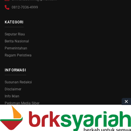
0812-7036-4999
KATEGORI
Seputar Riau
Berita Nasional
Pemerintahan
Ragam Peristiwa
INFORMASI
Susunan Redaksi
Disclaimer
Info Iklan
Pedoman Media Siber
Copyright © 2026
AmiraRiau.com
. All Rights Reserved.