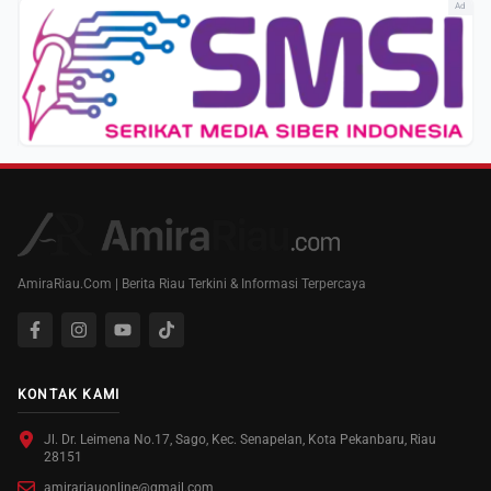
Ad
AmiraRiau.Com | Berita Riau Terkini & Informasi Terpercaya
KONTAK KAMI
Jl. Dr. Leimena No.17, Sago, Kec. Senapelan, Kota Pekanbaru, Riau
28151
amirariauonline@gmail.com