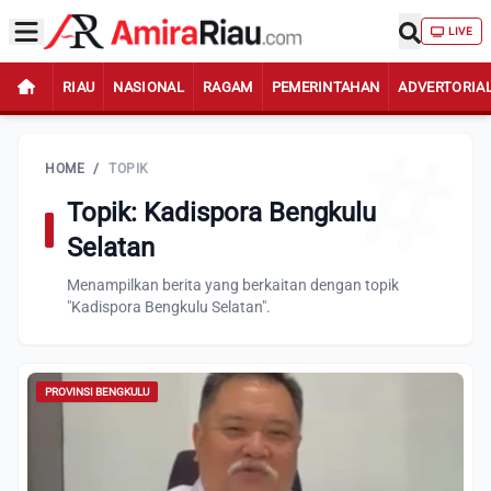
LIVE
RIAU
NASIONAL
RAGAM
PEMERINTAHAN
ADVERTORIA
HOME
/
TOPIK
Topik: Kadispora Bengkulu
Selatan
Menampilkan berita yang berkaitan dengan topik
"Kadispora Bengkulu Selatan".
PROVINSI BENGKULU