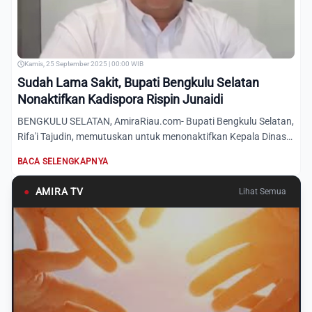
Kamis, 25 September 2025 | 00:00 WIB
Sudah Lama Sakit, Bupati Bengkulu Selatan
Nonaktifkan Kadispora Rispin Junaidi
BENGKULU SELATAN, AmiraRiau.com- Bupati Bengkulu Selatan,
Rifa'i Tajudin, memutuskan untuk menonaktifkan Kepala Dinas
Pe...
BACA SELENGKAPNYA
●
AMIRA TV
Lihat Semua