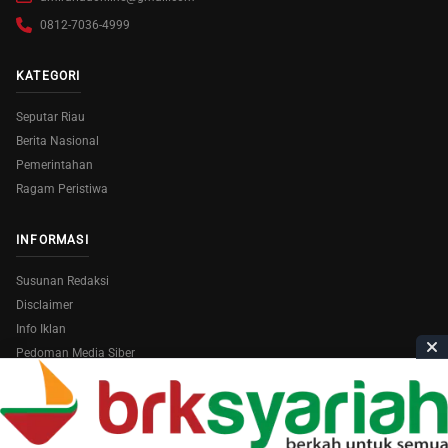
0812-7036-4999
KATEGORI
Seputar Riau
Berita Nasional
Pemerintahan
Ragam Peristiwa
INFORMASI
Susunan Redaksi
Disclaimer
Info Iklan
Pedoman Media Siber
Copyright © 2026
AmiraRiau.com
. All Rights Reserved.