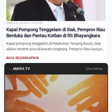
Rabu, 08 Juli 2026 | 13:34 WIB
Kapal Pompong Tenggelam di Siak, Pemprov Riau
Berduka dan Pantau Korban di RS Bhayangkara
Kapal pompong tenggelam di Pelabuhan Tanjung Buton, Siak
akibat terseret arus di bawah tongkang. Pemprov Riau kunjungi
R...
BACA SELENGKAPNYA
●
AMIRA TV
Lihat Semua