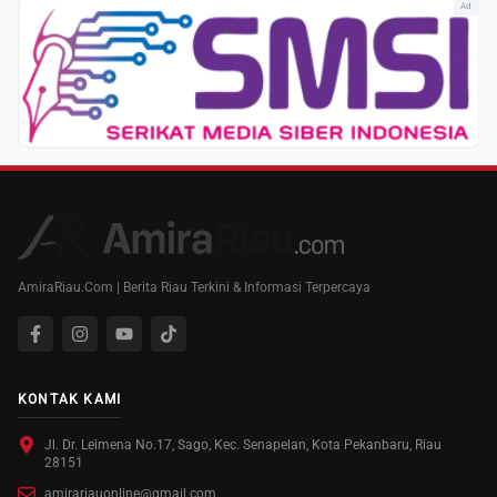
Ad
AmiraRiau.Com | Berita Riau Terkini & Informasi Terpercaya
KONTAK KAMI
Jl. Dr. Leimena No.17, Sago, Kec. Senapelan, Kota Pekanbaru, Riau
28151
amirariauonline@gmail.com