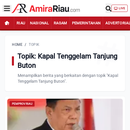
LIVE
RIAU
NASIONAL
RAGAM
PEMERINTAHAN
ADVERTORIA
HOME
/
TOPIK
Topik: Kapal Tenggelam Tanjung
Buton
Menampilkan berita yang berkaitan dengan topik "Kapal
Tenggelam Tanjung Buton".
PEMPROV RIAU