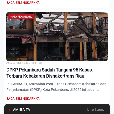
BACA SELENGKAPNYA
KOTA PEKANBARU
Rabu, 30 Juli 2025 | 00:00 WIB
DPKP Pekanbaru Sudah Tangani 95 Kasus,
Terbaru Kebakaran Disnakertrans Riau
PEKANBARU, AmiraRiau.com - Dinas Pemadam Kebakaran dan
Penyelamatan (DPKP) Kota Pekanbaru, di 2025 ini sudah
menangani s...
BACA SELENGKAPNYA
●
AMIRA TV
Lihat Semua