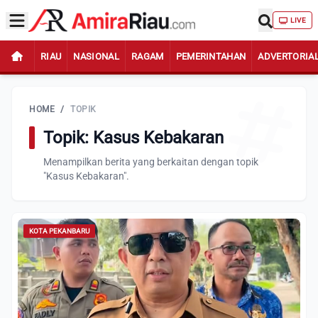
LIVE
RIAU
NASIONAL
RAGAM
PEMERINTAHAN
ADVERTORIA
HOME
/
TOPIK
Topik: Kasus Kebakaran
Menampilkan berita yang berkaitan dengan topik
"Kasus Kebakaran".
KOTA PEKANBARU