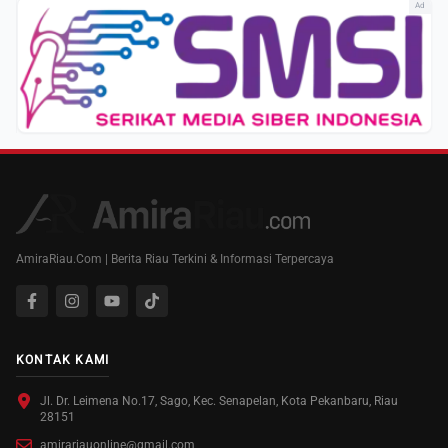
Ad
AmiraRiau.Com | Berita Riau Terkini & Informasi Terpercaya
KONTAK KAMI
Jl. Dr. Leimena No.17, Sago, Kec. Senapelan, Kota Pekanbaru, Riau
28151
amirariauonline@gmail.com