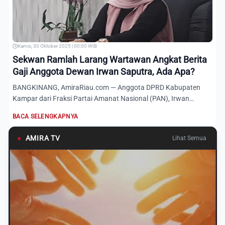
Kamis, 30 Oktober 2025 | 00:00 WIB
Sekwan Ramlah Larang Wartawan Angkat Berita
Gaji Anggota Dewan Irwan Saputra, Ada Apa?
BANGKINANG, AmiraRiau.com — Anggota DPRD Kabupaten
Kampar dari Fraksi Partai Amanat Nasional (PAN), Irwan
Saputra, mengh...
BACA SELENGKAPNYA
●
AMIRA TV
Lihat Semua