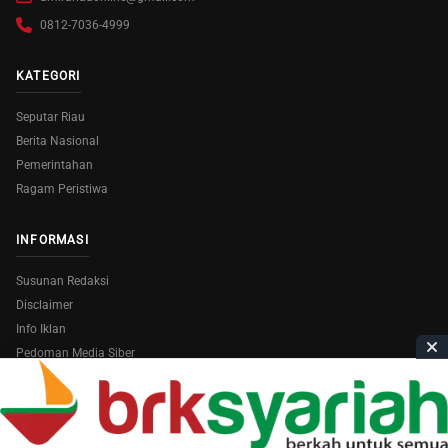
0812-7036-4999
KATEGORI
Seputar Riau
Berita Nasional
Pemerintahan
Ragam Peristiwa
INFORMASI
Susunan Redaksi
Disclaimer
Info Iklan
Pedoman Media Siber
Copyright © 2026
AmiraRiau.com
. All Rights Reserved.