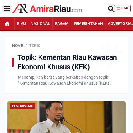
LIVE
RIAU
NASIONAL
RAGAM
PEMERINTAHAN
ADVERTORIA
HOME
/
TOPIK
Topik: Kementan Riau Kawasan
Ekonomi Khusus (KEK)
Menampilkan berita yang berkaitan dengan topik
"Kementan Riau Kawasan Ekonomi Khusus (KEK)".
PEMPROV RIAU