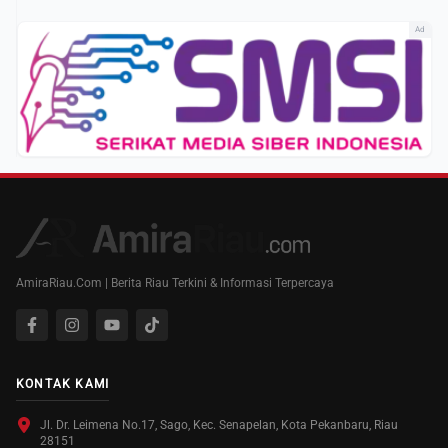
Ad
AmiraRiau.Com | Berita Riau Terkini & Informasi Terpercaya
KONTAK KAMI
Jl. Dr. Leimena No.17, Sago, Kec. Senapelan, Kota Pekanbaru, Riau
28151