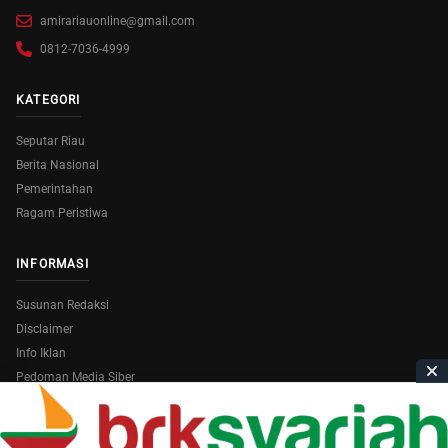
amirariauonline@gmail.com
0812-7036-4999
KATEGORI
Seputar Riau
Berita Nasional
Pemerintahan
Ragam Peristiwa
INFORMASI
Susunan Redaksi
Disclaimer
Info Iklan
Pedoman Media Siber