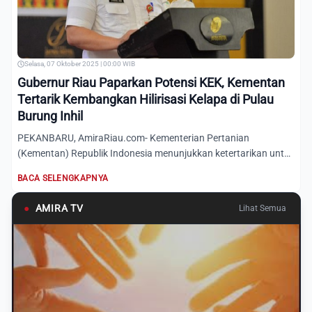
Selasa, 07 Oktober 2025 | 00:00 WIB
Gubernur Riau Paparkan Potensi KEK, Kementan
Tertarik Kembangkan Hilirisasi Kelapa di Pulau
Burung Inhil
PEKANBARU, AmiraRiau.com- Kementerian Pertanian
(Kementan) Republik Indonesia menunjukkan ketertarikan untuk
mengembangk...
BACA SELENGKAPNYA
●
AMIRA TV
Lihat Semua