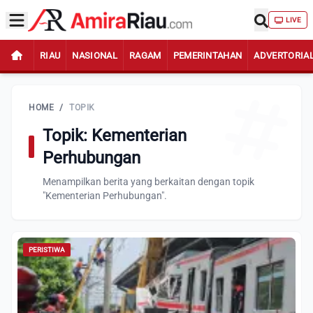
LIVE
RIAU
NASIONAL
RAGAM
PEMERINTAHAN
ADVERTORIA
HOME
/
TOPIK
Topik: Kementerian
Perhubungan
Menampilkan berita yang berkaitan dengan topik
"Kementerian Perhubungan".
PERISTIWA