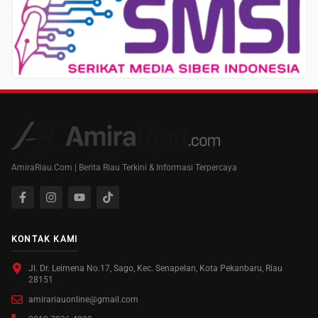
AmiraRiau.Com | Berita Riau Terkini & Informasi Terpercaya
KONTAK KAMI
Jl. Dr. Leimena No.17, Sago, Kec. Senapelan, Kota Pekanbaru, Riau
28151
amirariauonline@gmail.com