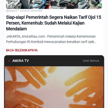
Selasa, 01 Juli 2025 | 00:00 WIB
Siap-siap! Pemerintah Segera Naikan Tarif Ojol 15
Persen, Kemenhub: Sudah Melalui Kajian
Mendalam
JAKARTA, AmiraRiau.com - Pemerintah melalui Kementerian
Perhubungan RI Kembali mewacanakan kenaikan tarif ojek
online (O...
BACA SELENGKAPNYA
●
AMIRA TV
Lihat Semua