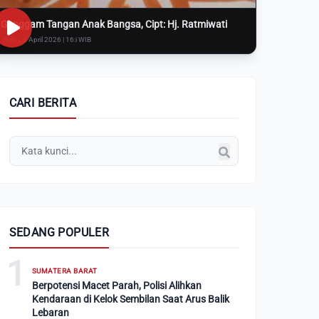
Genggam Tangan Anak Bangsa, Cipt: Hj. Ratmiwati
Rabu, 8 April 2026 | 16:i WIB
CARI BERITA
SEDANG POPULER
1
SUMATERA BARAT
Berpotensi Macet Parah, Polisi Alihkan
Kendaraan di Kelok Sembilan Saat Arus Balik
Lebaran