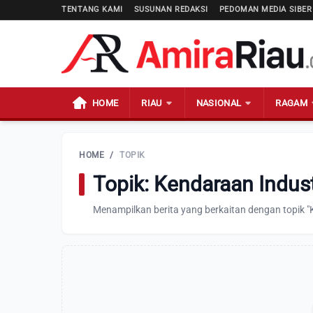
TENTANG KAMI
SUSUNAN REDAKSI
PEDOMAN MEDIA SIBER
HOME
RIAU
NASIONAL
RAGAM
HOME
/
TOPIK
Topik: Kendaraan Indust
Menampilkan berita yang berkaitan dengan topik "K