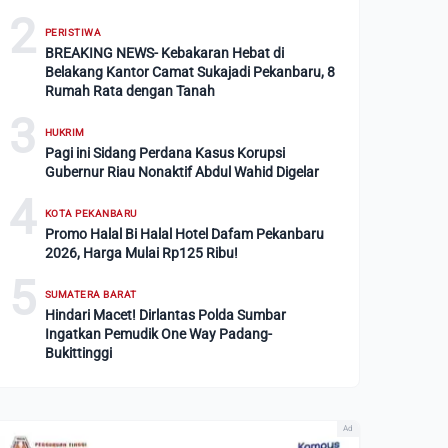
2
PERISTIWA
BREAKING NEWS- Kebakaran Hebat di
Belakang Kantor Camat Sukajadi Pekanbaru, 8
Rumah Rata dengan Tanah
3
HUKRIM
Pagi ini Sidang Perdana Kasus Korupsi
Gubernur Riau Nonaktif Abdul Wahid Digelar
4
KOTA PEKANBARU
Promo Halal Bi Halal Hotel Dafam Pekanbaru
2026, Harga Mulai Rp125 Ribu!
5
SUMATERA BARAT
Hindari Macet! Dirlantas Polda Sumbar
Ingatkan Pemudik One Way Padang-
Bukittinggi
Ad