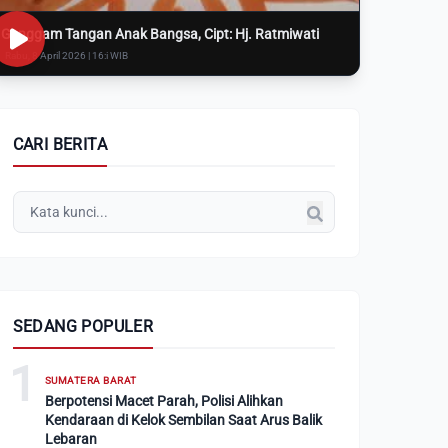
Genggam Tangan Anak Bangsa, Cipt: Hj. Ratmiwati
Rabu, 8 April 2026 | 16:i WIB
CARI BERITA
SEDANG POPULER
1
SUMATERA BARAT
Berpotensi Macet Parah, Polisi Alihkan
Kendaraan di Kelok Sembilan Saat Arus Balik
Lebaran