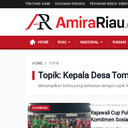
TENTANG KAMI
SUSUNAN REDAKSI
PEDOMAN MEDIA SIBER
HOME
RIAU
NASIONAL
RAGAM
HOME
/
TOPIK
Topik: Kepala Desa Tom
Menampilkan berita yang berkaitan dengan topik "
Jumat, 07 November 2025 
OLAHRAGA
Rajawali Cup Pu
Komitmen Sosial