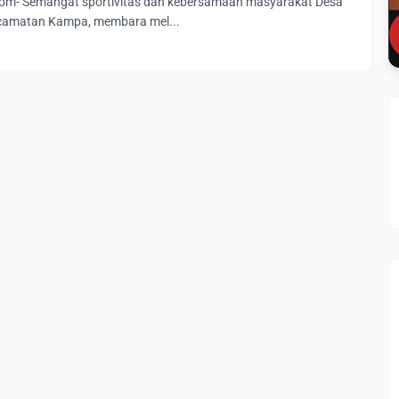
om- Semangat sportivitas dan kebersamaan masyarakat Desa
ecamatan Kampa, membara mel...