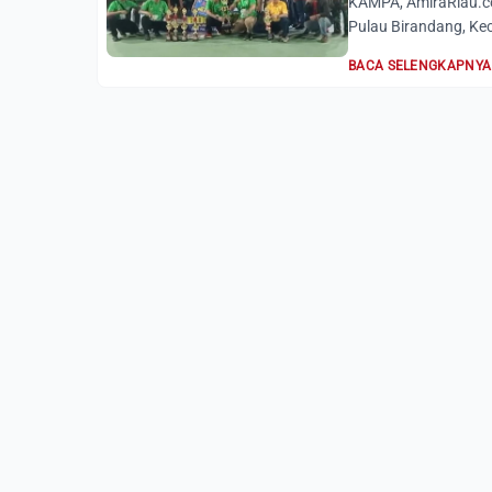
KAMPA, AmiraRiau.c
Pulau Birandang, K
BACA SELENGKAPNYA