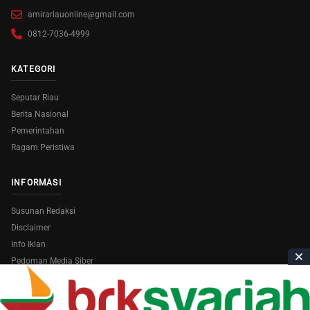
amirariauonline@gmail.com
0812-7036-4999
KATEGORI
Seputar Riau
Berita Nasional
Pemerintahan
Ragam Peristiwa
INFORMASI
Susunan Redaksi
Disclaimer
Info Iklan
Pedoman Media Siber