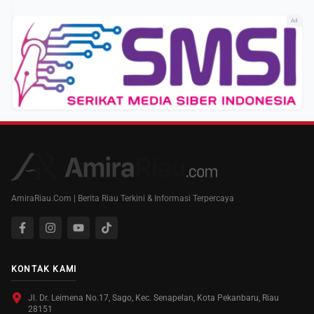
Ad
AmiraRiau.Com | Berita Riau Terkini & Informasi Terpercaya
KONTAK KAMI
Jl. Dr. Leimena No.17, Sago, Kec. Senapelan, Kota Pekanbaru, Riau
28151